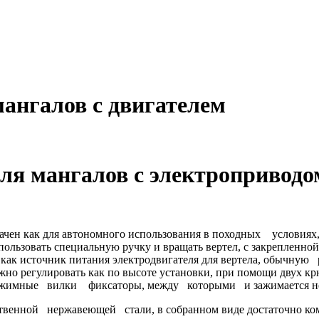
мангалов с двигателем
 для мангалов с электро
ачен как для автономного использования в походных условиях, в
спользовать специальную ручку и вращать вертел, с закрепленно
уя как источник питания электродвигателя для вертела, обычную
можно регулировать как по высоте установки, при помощи двух к
зажимные вилки фиксаторы, между которыми и зажимается не
ой нержавеющей стали, в собранном виде достаточно компак