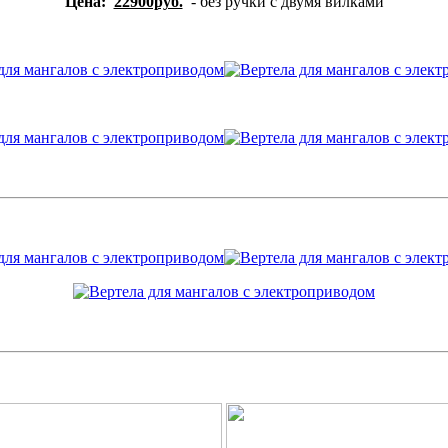
Цена:
22900руб.
- без ручки с двумя вилками