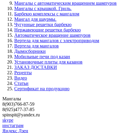
Мангалы с автоматическим вращением шампуров
Мангалы с крышкой. Гриль.
Барбекю комплексы с мангалом
Мангал для шаурмы.
Чугунные решетки барбекю
Нержавеющие решетки барбекю
Автоматическое вращение шампуров
Вертела для мангалов с электроприводом
Вертела для мангалов
Дымосборники
Мобильные печи под казан
Установочные плиты для казанов
ЗАКАЗ ДОСТАВКИ
Рецепты
Видео
Статьи
Сертификат на продукцию
Мангалы
8(903)766-87-59
8(925)477-37-85
spinspit@yandex.ru
skype
инстаграм
Яндекс Дзен